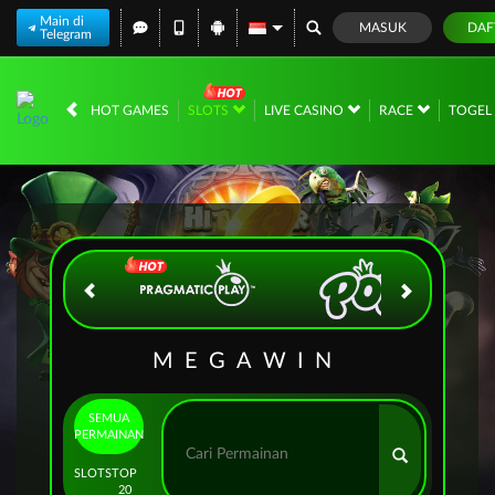
Main di
MASUK
DAF
Telegram
IDR
12,690,767,
HOT GAMES
SLOTS
LIVE CASINO
RACE
TOGE
MEGAWIN
SEMUA
PERMAINAN
SLOTS
TOP
20