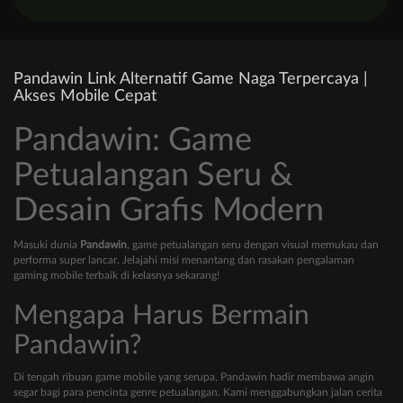
Pandawin Link Alternatif Game Naga Terpercaya |
Akses Mobile Cepat
Pandawin: Game
Petualangan Seru &
Desain Grafis Modern
Masuki dunia
Pandawin
, game petualangan seru dengan visual memukau dan
performa super lancar. Jelajahi misi menantang dan rasakan pengalaman
gaming mobile terbaik di kelasnya sekarang!
Mengapa Harus Bermain
Pandawin?
Di tengah ribuan game mobile yang serupa, Pandawin hadir membawa angin
segar bagi para pencinta genre petualangan. Kami menggabungkan jalan cerita