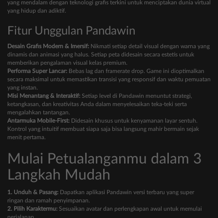
yang mendalam dengan teknologi grafis terkini untuk menciptakan dunia virtual
yang hidup dan adiktif.
Fitur Unggulan Pandawin
Desain Grafis Modern & Imersif:
Nikmati setiap detail visual dengan warna yang
dinamis dan animasi yang halus. Setiap peta didesain secara estetis untuk
memberikan pengalaman visual kelas premium.
Performa Super Lancar:
Bebas lag dan framerate drop. Game ini dioptimalkan
secara maksimal untuk memastikan transisi yang responsif dan waktu pemuatan
yang instan.
Misi Menantang & Interaktif:
Setiap level di Pandawin menuntut strategi,
ketangkasan, dan kreativitas Anda dalam menyelesaikan teka-teki serta
mengalahkan tantangan.
Antarmuka Mobile-First:
Didesain khusus untuk kenyamanan layar sentuh.
Kontrol yang intuitif membuat siapa saja bisa langsung mahir bermain sejak
menit pertama.
Mulai Petualanganmu dalam 3
Langkah Mudah
1. Unduh & Pasang:
Dapatkan aplikasi Pandawin versi terbaru yang super
ringan dan ramah penyimpanan.
2. Pilih Karaktermu:
Sesuaikan avatar dan perlengkapan awal untuk memulai
perjalanan.