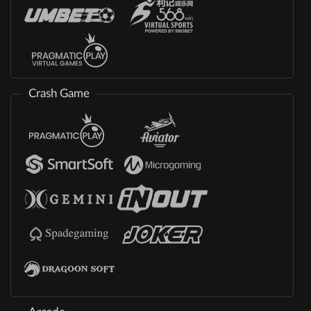
Crash Game