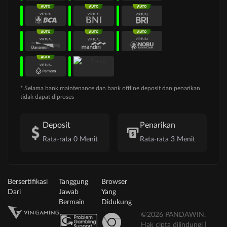
* Selama bank maintenance dan bank offline deposit dan penarikan
tidak dapat diproses
Deposit
Penarikan
Rata-rata 0 Menit
Rata-rata 3 Menit
Bersertifikasi
Tanggung
Browser
Dari
Jawab
Yang
Bermain
Didukung
©2026 PANDAWIN.
Hak cipta dilindungi |