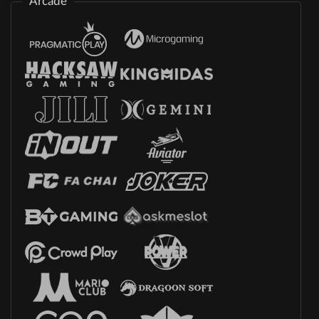
Arcade