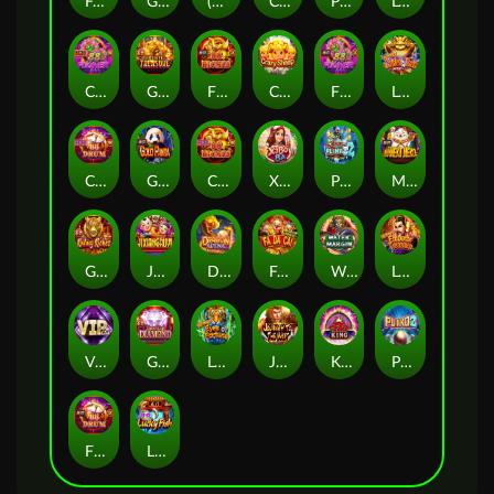
Fu Dai Lian Lian-Panda
G-BloomingRiches
(H5)Outlawed Heroes
C-88Treasures(H5)
Plinko3
L-DragonRiches
C-88Flower(H5)
G-InfiniteTreasure
F-88Riches(H5)
Crazy Sheep
F-88Flower(H5)
L-GoldenToad
C-88Drum(H5)
Gold Panda(H5)
C-88Riches(H5)
XiBoBA
PINE OF PLINKO 2
MANEKI NEKO(H5)
G-RollingRiches
JiXiangRuYi(H5)
Dragon Arena
FA DA CAI(H5)
Water Margin(H5)
L-EmperorTreasure
VIP Club
G-DazzlingDiamond
L-EyesOfFortune
JourneyToTheWest
King-777
Plinko2
F-88Drum(H5)
LuckyFish