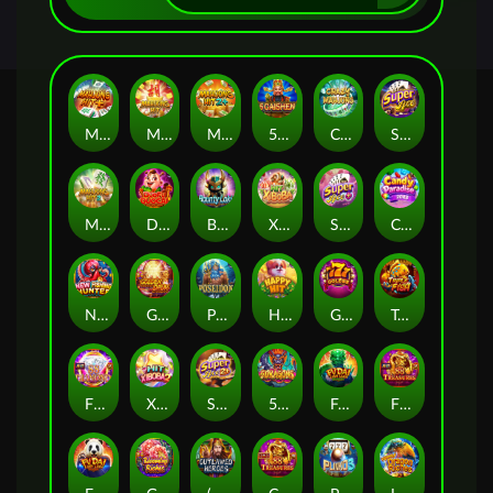
Mahjong Hit +
Mahjong Hit
Mahjong Hit 2+
5 CaiShen(H5)
Crazy Mahjong
Super Ace
Mahjong Hit 2
DuoFuDuoCai
Bounty Loki
XiBoBa Hit
Super Ace+
Candy Paradise 2048
New-Fishing Hunter
G-GoldenDrum
Poseidon
Happy Hit
Golden 777(H5)
Triple Fish(H5)
F-88Diamond(H5)
XiBoBa Hit2
Super Ace2+
5 Dragons(H5)
Fu Dai Lian Lian-Dragon
F-88Treasures(H5)