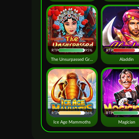
RTP
95%
RTP
The Unsurpassed Grace
Aladdin
RTP
86%
RTP
Ice Age Mammoths
Magician