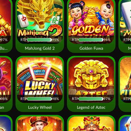
97%
RTP
95%
RTP
96%
RTP
Golden Maitreya Buddha
MahJong Gold 2
Golden Fuwa
M
98%
RTP
98%
RTP
97%
RTP
an
Lucky Wheel
Legend of Aztec