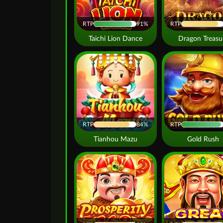
RTP
91%
RTP
Taichi Lion Dance
Dragon Treasu
RTP
84%
RTP
Tianhou Mazu
Gold Rush