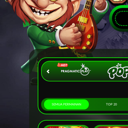
SEMUA PERMAINAN
TOP 20