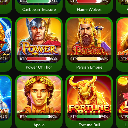
88%
RTP
93%
RTP
82%
RTP
h
Caribbean Treasure
Flame Wolves
82%
RTP
83%
RTP
86%
RTP
Power Of Thor
Persian Empire
95%
RTP
93%
RTP
94%
RTP
Apollo
Fortune Bull
Lu