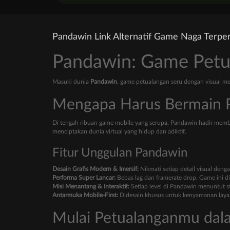
Pandawin Link Alternatif Game Naga Terpe
Pandawin: Game Petu
Masuki dunia
Pandawin
, game petualangan seru dengan visual me
Mengapa Harus Bermain 
Di tengah ribuan game mobile yang serupa, Pandawin hadir memba
menciptakan dunia virtual yang hidup dan adiktif.
Fitur Unggulan Pandawin
Desain Grafis Modern & Imersif:
Nikmati setiap detail visual den
Performa Super Lancar:
Bebas lag dan framerate drop. Game ini d
Misi Menantang & Interaktif:
Setiap level di Pandawin menuntut st
Antarmuka Mobile-First:
Didesain khusus untuk kenyamanan layar 
Mulai Petualanganmu da