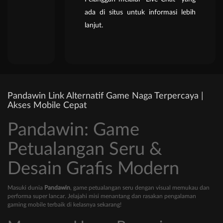
ada di situs untuk informasi lebih
lanjut.
Pandawin Link Alternatif Game Naga Terpercaya |
Akses Mobile Cepat
Pandawin: Game
Petualangan Seru &
Desain Grafis Modern
Masuki dunia
Pandawin
, game petualangan seru dengan visual memukau dan
performa super lancar. Jelajahi misi menantang dan rasakan pengalaman
gaming mobile terbaik di kelasnya sekarang!