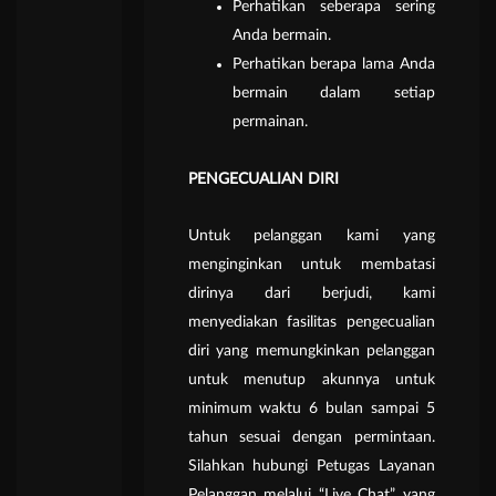
Perhatikan seberapa sering
Anda bermain.
Perhatikan berapa lama Anda
bermain dalam setiap
permainan.
PENGECUALIAN DIRI
Untuk pelanggan kami yang
menginginkan untuk membatasi
dirinya dari berjudi, kami
menyediakan fasilitas pengecualian
diri yang memungkinkan pelanggan
untuk menutup akunnya untuk
minimum waktu 6 bulan sampai 5
tahun sesuai dengan permintaan.
Silahkan hubungi Petugas Layanan
Pelanggan melalui “Live Chat” yang