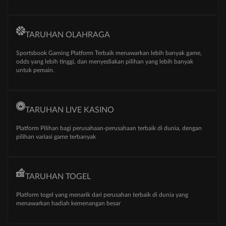
TARUHAN OLAHRAGA
Sportsbook Gaming Platform Terbaik menawarkan lebih banyak game,
odds yang lebih tinggi, dan menyediakan pilihan yang lebih banyak
untuk pemain.
TARUHAN LIVE KASINO
Platform Pilihan bagi perusahaan-perusahaan terbaik di dunia, dengan
pilihan variasi game terbanyak
TARUHAN TOGEL
Platform togel yang menarik dari perusahan terbaik di dunia yang
menawarkan hadiah kemenangan besar