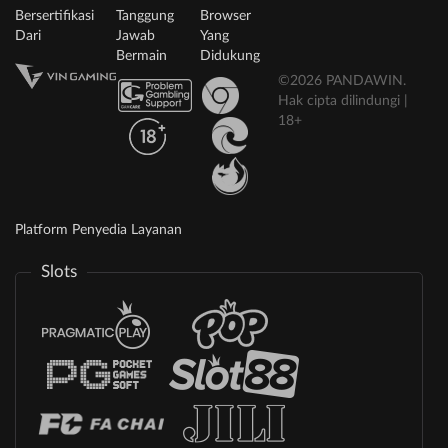
Bersertifikasi
Tanggung
Browser
Dari
Jawab
Yang
Bermain
Didukung
©2026 PANDAWIN.
Hak cipta dilindungi |
18+
Platform Penyedia Layanan
Slots