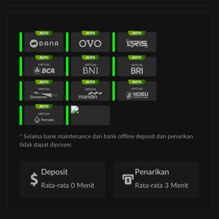
* Selama bank maintenance dan bank offline deposit dan penarikan
tidak dapat diproses
Deposit
Penarikan
Rata-rata 0 Menit
Rata-rata 3 Menit