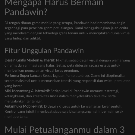
Mengapa Harus Bermain
Pandawin?
Di tengah ribuan game mobile yang serupa, Pandawin hadir membawa angin
segar bagi para pencinta genre petualangan. Kami menggabungkan jalan cerita
yang mendalam dengan teknologi grafis terkini untuk menciptakan dunia virtual
yang hidup dan adiktif.
Fitur Unggulan Pandawin
Desain Grafis Modern & Imersif:
Nikmati setiap detail visual dengan warna yang
dinamis dan animasi yang halus. Setiap peta didesain secara estetis untuk
memberikan pengalaman visual kelas premium.
Performa Super Lancar:
Bebas lag dan framerate drop. Game ini dioptimalkan
secara maksimal untuk memastikan transisi yang responsif dan waktu pemuatan
yang instan.
Misi Menantang & Interaktif:
Setiap level di Pandawin menuntut strategi,
ketangkasan, dan kreativitas Anda dalam menyelesaikan teka-teki serta
mengalahkan tantangan.
Antarmuka Mobile-First:
Didesain khusus untuk kenyamanan layar sentuh.
Kontrol yang intuitif membuat siapa saja bisa langsung mahir bermain sejak
menit pertama.
Mulai Petualanganmu dalam 3