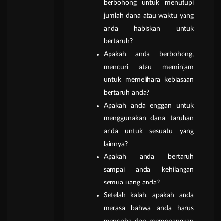
berbohong untuk menutupi
jumlah dana atau waktu yang
anda habiskan untuk
bertaruh?
Apakah anda berbohong,
mencuri atau meminjam
untuk memelihara kebiasaan
bertaruh anda?
Apakah anda enggan untuk
menggunakan dana taruhan
anda untuk sesuatu yang
lainnya?
Apakah anda bertaruh
sampai anda kehilangan
semua uang anda?
Setelah kalah, apakah anda
merasa bahwa anda harus