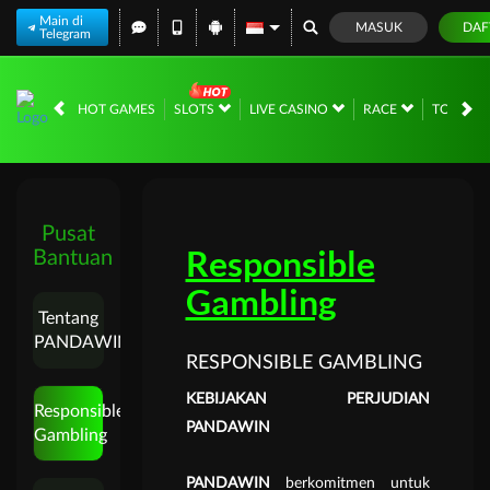
Main di
MASUK
DAF
Telegram
HOT GAMES
SLOTS
LIVE CASINO
RACE
TOGEL
Pusat
Responsible
Bantuan
Gambling
Tentang
PANDAWIN
RESPONSIBLE GAMBLING
KEBIJAKAN PERJUDIAN
Responsible
PANDAWIN
Gambling
PANDAWIN
berkomitmen untuk