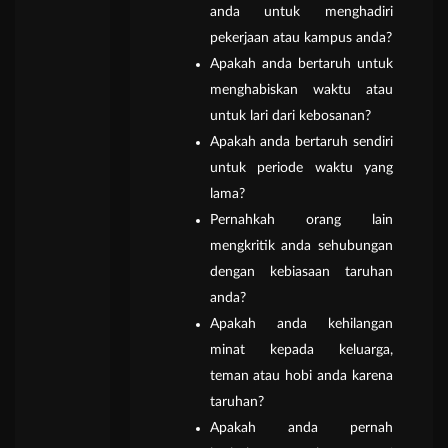
anda untuk menghadiri
pekerjaan atau kampus anda?
Apakah anda bertaruh untuk
menghabiskan waktu atau
untuk lari dari kebosanan?
Apakah anda bertaruh sendiri
untuk periode waktu yang
lama?
Pernahkah orang lain
mengkritik anda sehubungan
dengan kebiasaan taruhan
anda?
Apakah anda kehilangan
minat kepada keluarga,
teman atau hobi anda karena
taruhan?
Apakah anda pernah