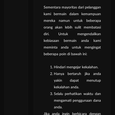
Sementara mayoritas dari pelanggan
kami bermain dalam kemampuan
mereka namun untuk beberapa
orang akan lebih sulit membatasi
diri. Untuk mengendalikan
kebiasaan bermain anda kami
meminta anda untuk mengingat
beberapa poin di bawah ini:
Hindari mengejar kekalahan.
Hanya bertaruh jika anda
yakin dapat menutup
kekalahan anda.
Selalu perhatikan waktu dan
mengamati penggunaan dana
anda.
Jika anda ingin berbicara dengan