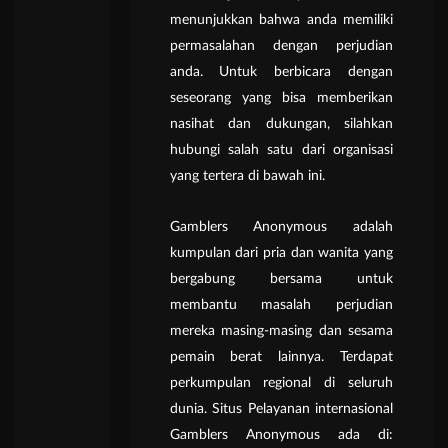
menunjukkan bahwa anda memiliki
permasalahan dengan perjudian
anda. Untuk berbicara dengan
seseorang yang bisa memberikan
nasihat dan dukungan, silahkan
hubungi salah satu dari organisasi
yang tertera di bawah ini.
Gamblers Anonymous adalah
kumpulan dari pria dan wanita yang
bergabung bersama untuk
membantu masalah perjudian
mereka masing-masing dan sesama
pemain berat lainnya. Terdapat
perkumpulan regional di seluruh
dunia. Situs Pelayanan internasional
Gamblers Anonymous ada di: