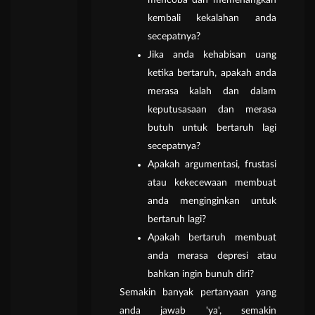
mencoba dan memenangkan
kembali kekalahan anda
secepatnya?
Jika anda kehabisan uang
ketika bertaruh, apakah anda
merasa kalah dan dalam
keputusasaan dan merasa
butuh untuk bertaruh lagi
secepatnya?
Apakah argumentasi, frustasi
atau kekecewaan membuat
anda menginginkan untuk
bertaruh lagi?
Apakah bertaruh membuat
anda merasa depresi atau
bahkan ingin bunuh diri?
Semakin banyak pertanyaan yang
anda jawab 'ya', semakin