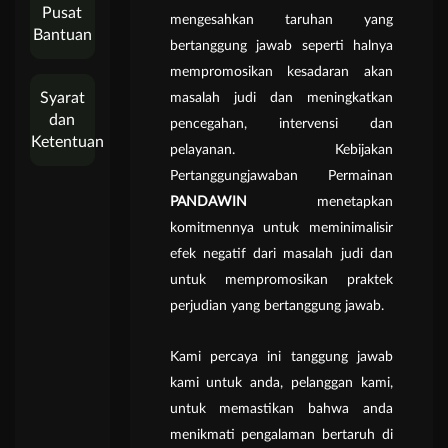
Pusat
mengesahkan taruhan yang
Bantuan
bertanggung jawab seperti halnya
mempromosikan kesadaran akan
Syarat
masalah judi dan meningkatkan
dan
pencegahan, intervensi dan
Ketentuan
pelayanan. Kebijakan
Pertanggungjawaban Permainan
PANDAWIN
menetapkan
komitmennya untuk meminimalisir
efek negatif dari masalah judi dan
untuk mempromosikan praktek
perjudian yang bertanggung jawab.
Kami percaya ini tanggung jawab
kami untuk anda, pelanggan kami,
untuk memastikan bahwa anda
menikmati pengalaman bertaruh di