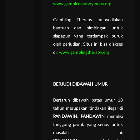
www.gamblersanonymous.org
Gambling Therapy menyediakan
bantuan dan bimbingan untuk
siapapun yang terdampak buruk
oleh perjudian. Situs ini bisa diakses
di:
www.gamblingtherapy.org
BERJUDI DIBAWAH UMUR
Bertaruh dibawah batas umur 18
tahun merupakan tindakan ilegal di
PANDAWIN
.
PANDAWIN
memiliki
tanggung jawab yang serius untuk
masalah ini.