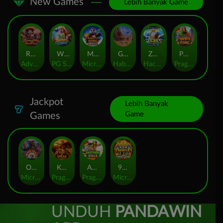
New Games
Lebih Banyak Game
Rhapsody of Muertos
Wings of Iguazu
Mighty Panda
Glory Of Rome
Ze Zeus
Pandemic Rising
AdvantPlay
PG Soft
MicroGaming
Habanero
Hacksaw
Pragmatic Play
Jackpot
Lebih Banyak
Game
Games
Orphan Organ
King Of Spears
Anaconda Gold
9 Masks of Fire™ HyperSpins™
MicroGaming
Pragmatic Play
Pragmatic Play
MicroGaming
UNDUH
PANDAWIN