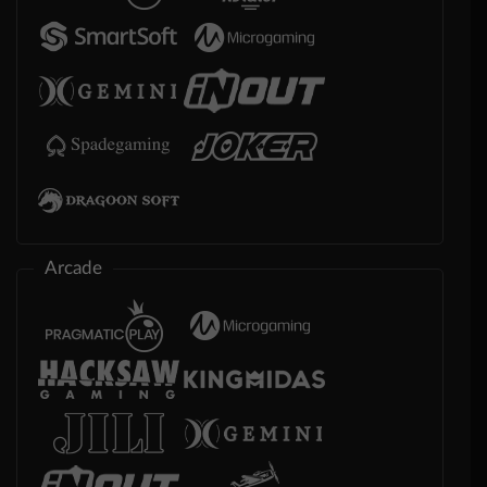
Arcade