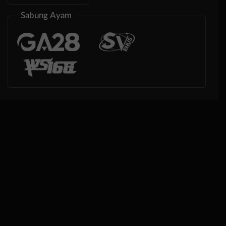
Sabung Ayam