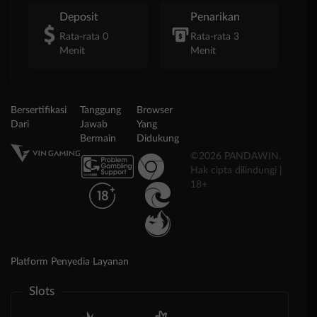
Deposit
Penarikan
Rata-rata 0
Rata-rata 3
Menit
Menit
Bersertifikasi
Tanggung
Browser
Dari
Jawab
Yang
Bermain
Didukung
©2026 PANDAWIN.
Hak cipta dilindungi |
18+
Platform Penyedia Layanan
Slots