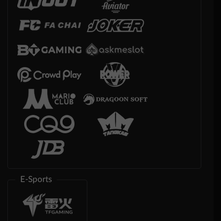
E-Sports