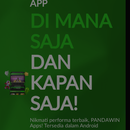
APP
DI MANA
SAJA
DAN
KAPAN
SAJA!
Nikmati performa terbaik, PANDAWIN
Apps! Tersedia dalam Android