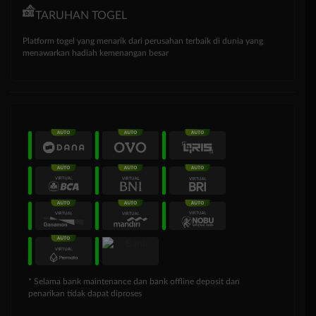
TARUHAN TOGEL
Platform togel yang menarik dari perusahan terbaik di dunia yang
menawarkan hadiah kemenangan besar
* Selama bank maintenance dan bank offline deposit dan
penarikan tidak dapat diproses