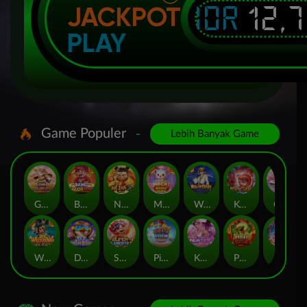
IDR
12,
JACKPOT
PLAY
Game Populer
Lebih Banyak Game
Gates of Olympus POP
Bang Gacor 1000
Nezha 2
Mochi Mania 1000
Way of Ninja
Koi Gate
Gates of Olympus Roulette
Wukong - Black Scatter
DJ BOOM BOOM
SUPER ELEMENTS 2
Pirate Quest 1000
Kpop Hunter Zeus
Pedas Gila
Lucky Neko