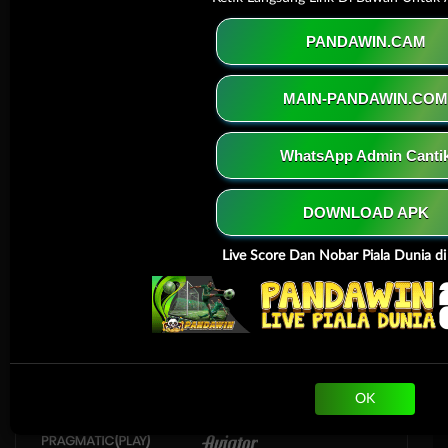
PANDAWIN.CAM
Olahraga
MAIN-PANDAWIN.COM
WhatsApp Admin Canti
DOWNLOAD APK
Live Score Dan Nobar Piala Dunia d
Crash Game
OK